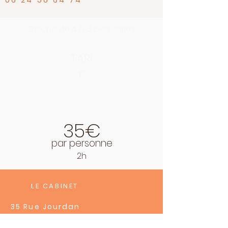
Groupe de 4 à 8 personnes
TARI
F
35€
par personne
2h
LE CABINET
35 Rue Jourdan
37000 Tours